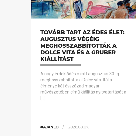
TOVÁBB TART AZ ÉDES ÉLET:
AUGUSZTUS VÉGÉIG
MEGHOSSZABBÍTOTTÁK A
DOLCE VITA ÉS A GRUBER
KIÁLLÍTÁST
A nagy érdeklődés miatt augusztus 30-ig
meghosszabbította a Dolce vita. Itália
élménye két évszázad magyar
művészetében című kiállítás nyitvatartását a
[…]
/
#AJÁNLÓ
2026.08.07.