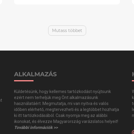
Mutass többet
ALKALMAZÁS
Küldetésünk, hogy kellemes tartózkodást nyújtsunk
W
ezért nem terheljük meg Önt alkalmazásunk
k
at
használatáért. Megmutatja, mi van nyitva és valós
t
időben elérhető, megtervezheti és a legtöbbet hozhatja
l
,
ki itt tartózkodásából. Csak nyomja meg az alábbi
m
,
ikonokat, és élvezze Magyarország varázslatos helyeit!
További információk >>