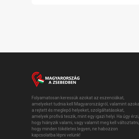
Folyamatosan keressük azokat az eszenciákat,
amelyeket tudnia kell Magyarországról, valamint azok
a rejtett és meglepő helyeket, szolgáltatásokat,
amelyek profivá teszik, mint egy igazi helyi. Ha úgy érzi
hogy hiányzik valami, vagy valamit meg kell változtatni
hogy minden tökéletes legyen, ne habozzon
kapcsolatba lépni velünk!