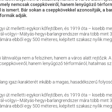
mely nemcsak cseppköveiről, hanem lenyűgöző térformá
 is ismert. Bár sokan a cseppkövekkel azonosítják, a ba
formák adják.
yi út melletti egykori kőfejtőben, és 1919 óta – kisebb m
ál-völgyi–Mátyás-hegyi-barlangrendszer mára több mint 
ámára ebből egy 500 méteres, kiépített szakasz nyílik meg,
átnivalója nem a felszínen, hanem a város alatt rejtőzik. 
eppköveiről, hanem lenyűgöző térformáiról, hatalmas szi
rlang igazi karakterét inkább a magas, hasadékszerű folyo
yi út melletti egykori kőfejtőben, és 1919 óta – kisebb m
ál-völgyi–Mátyás-hegyi-barlangrendszer mára több mint 
ámára ebből egy 500 méteres, kiépített szakasz nyílik meg,