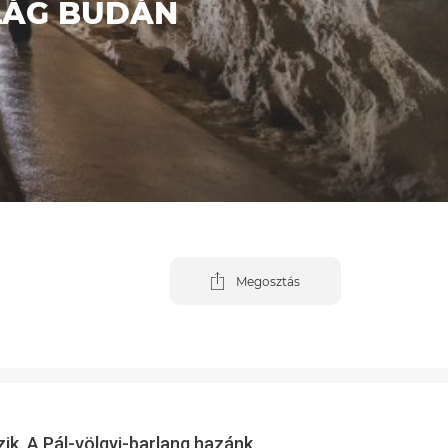
ILÁG BUDÁN
Megosztás
zik. A Pál-völgyi-barlang hazánk