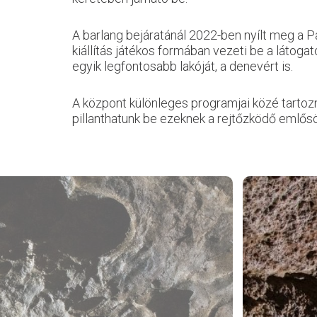
A barlang bejáratánál 2022-ben nyílt meg a Pá
kiállítás játékos formában vezeti be a látoga
egyik legfontosabb lakóját, a denevért is.
A központ különleges programjai közé tartoz
pillanthatunk be ezeknek a rejtőzködő emlős