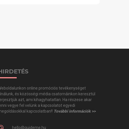
HIRDETÉS
eboldalunkon online promóciós tevékenységet
ínálunk, és közösségi média csatornáinkon keresztül
erjesztjük azt, ami kihagyhatatlan. Ha részese akar
enni vegye fel velünk a kapcsolatot egyedi
egoldásokkal kapcsolatban!!
További információk >>
hello@guideme.hu