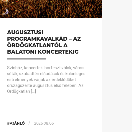
AUGUSZTUSI
PROGRAMKAVALKÁD – AZ
ÖRDÖGKATLANTÓL A
BALATONI KONCERTEKIG
Színház, koncertek, borfesztiválok, városi
séták, szabadtéri előadások és különleges
esti élmények várják az érdeklődőket
országszerte augusztus első felében. Az
Ördögkatlan […]
/
#AJÁNLÓ
2026.08.06.