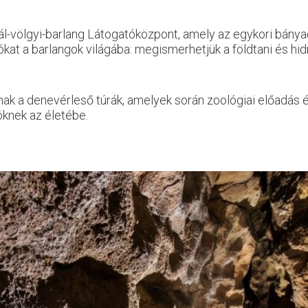
l-völgyi-barlang Látogatóközpont, amely az egykori bányaőrhá
tókat a barlangok világába: megismerhetjük a földtani és hid
nak a denevérleső túrák, amelyek során zoológiai előadás
öknek az életébe.