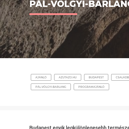
PÁL-VÖLGYI-BARLAN
AJÁNLÓ
AZUTAZO.HU
BUDAPEST
CSALÁDB
PÁL-VÖLGYI-BARLANG
PROGRAMAJÁNLÓ
Budapest egyik legkülönlegesebb természeti