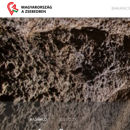
BAKANCS
#AJÁNLÓ
/
2025.12.27.