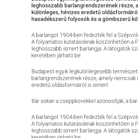
leghosszabb barlangrendszerének része, a
különleges, hévizes eredetű oldásformáiról
hasadékszerű folyosók és a gömbszerű kő
A barlangot 1904-ben fedezték fel a Szépvölg
A folyamatos kutatásoknak köszönhetően a P
leghosszabb ismert barlangja. A látogatók sz
keretében járható be.
Budapest egyik legkülönlegesebb természeti l
barlangrendszerének része, amely nemcsak cs
eredetű oldásformáiról is ismert.
Bár sokan a cseppkövekkel azonosítják, a ba
A barlangot 1904-ben fedezték fel a Szépvölg
A folyamatos kutatásoknak köszönhetően a P
leghosszabb ismert barlangja. A látogatók sz
keretében járható be.