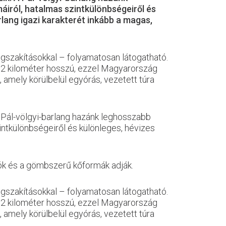
iról, hatalmas szintkülönbségeiről és
rlang igazi karakterét inkább a magas,
egszakításokkal – folyamatosan látogatható.
32 kilométer hosszú, ezzel Magyarország
 amely körülbelül egyórás, vezetett túra
A Pál-völgyi-barlang hazánk leghosszabb
ntkülönbségeiről és különleges, hévizes
sók és a gömbszerű kőformák adják.
egszakításokkal – folyamatosan látogatható.
32 kilométer hosszú, ezzel Magyarország
 amely körülbelül egyórás, vezetett túra