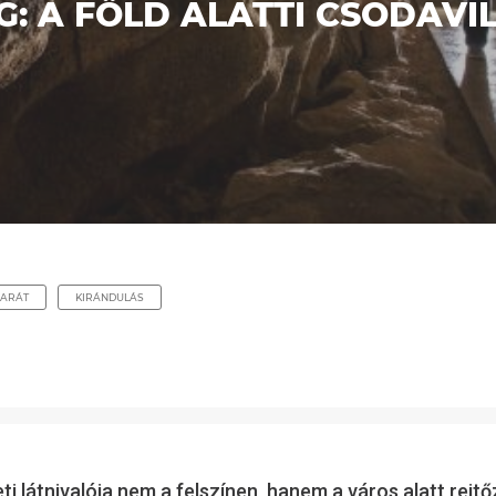
G: A FÖLD ALATTI CSODAV
ARÁT
KIRÁNDULÁS
 látnivalója nem a felszínen, hanem a város alatt rejtő