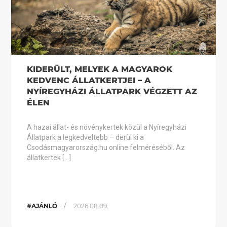
KIDERÜLT, MELYEK A MAGYAROK
KEDVENC ÁLLATKERTJEI – A
NYÍREGYHÁZI ÁLLATPARK VÉGZETT AZ
ÉLEN
A hazai állat- és növénykertek közül a Nyíregyházi
Állatpark a legkedveltebb – derül ki a
Csodásmagyarország.hu online felméréséből. Az
állatkertek […]
/
#AJÁNLÓ
2026.08.09.