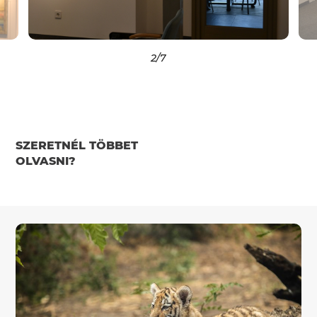
2
/7
SZERETNÉL TÖBBET
OLVASNI?