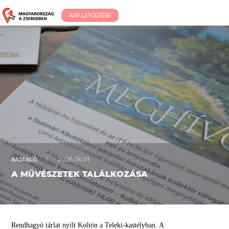
APP LETÖLTÉSE
/
2026.06.01.
#AJÁNLÓ
A MŰVÉSZETEK TALÁLKOZÁSA
Rendhagyó tárlat nyílt Koltón a Teleki-kastélyban. A