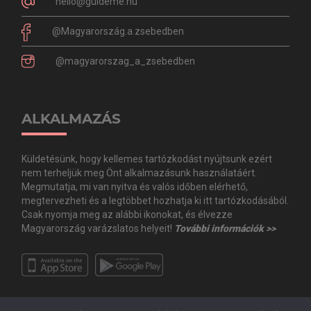
hello@guideme.hu
@Magyarország.a.zsebedben
@magyarorszag_a_zsebedben
ALKALMAZÁS
Küldetésünk, hogy kellemes tartózkodást nyújtsunk ezért
nem terheljük meg Önt alkalmazásunk használatáért.
Megmutatja, mi van nyitva és valós időben elérhető,
megtervezheti és a legtöbbet hozhatja ki itt tartózkodásából.
Csak nyomja meg az alábbi ikonokat, és élvezze
Magyarország varázslatos helyeit!
További információk >>