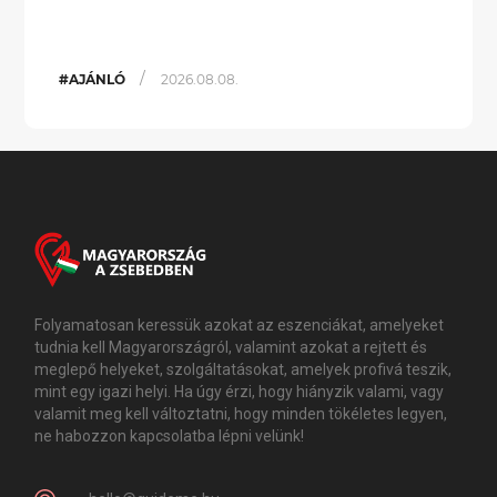
/
#AJÁNLÓ
2026.08.08.
Folyamatosan keressük azokat az eszenciákat, amelyeket
tudnia kell Magyarországról, valamint azokat a rejtett és
meglepő helyeket, szolgáltatásokat, amelyek profivá teszik,
mint egy igazi helyi. Ha úgy érzi, hogy hiányzik valami, vagy
valamit meg kell változtatni, hogy minden tökéletes legyen,
ne habozzon kapcsolatba lépni velünk!