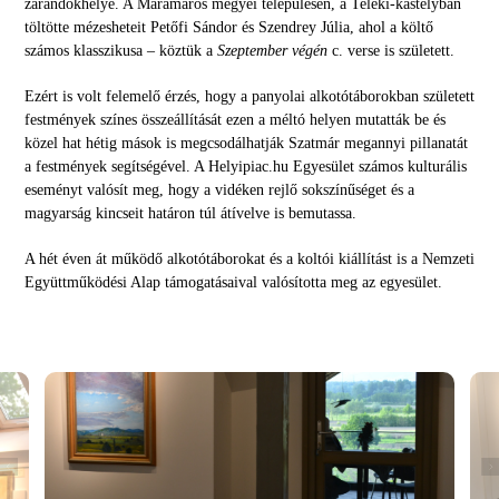
zarándokhelye
. A Máramaros megyei településen, a Teleki-kastélyban
töltötte mézesheteit Petőfi Sándor és Szendrey Júlia, ahol a költő
számos klasszikusa – köztük a
Szeptember végén
c. verse is született.
Ezért is volt felemelő érzés, hogy a panyolai alkotótáborokban született
festmények színes összeállítását ezen a méltó helyen mutatták be és
közel hat hétig mások is megcsodálhatják Szatmár megannyi pillanatát
a festmények segítségével. A Helyipiac.hu Egyesület számos kulturális
eseményt valósít meg, hogy a vidéken rejlő sokszínűséget és a
magyarság kincseit határon túl átívelve is bemutassa.
A hét éven át működő alkotótáborokat és a koltói kiállítást is a Nemzeti
Együttműködési Alap támogatásaival valósította meg az egyesület.