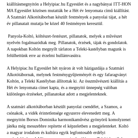
kiállításmegnyitón a Helyipiac.hu Egyesület és a nagybányai ITT-HON
MA Egyesület közösen mutatták be a Hét év lenyomata című kiállítást.
A Szatmári Alkotótáborban készült festmények a panyolai tájat, a hét
év pillanatait mutatja be közel 40 festményen keresztül.
Panyola-Koltó, költészet-festészet, pillanatok, melyek a művészet
nyelvén fogalmazódtak meg. Pillanatok, érzések, tájak és gondolatok.
A napokban Koltón megnyílt tárlaton a Teleki-kastélyban magunk is
felülhettünk erre az érzelmi hullámvasútra.
A Helyipiac.hu Egyesület hét nyáron át volt házigazdája a Szatmári
Alkotótábornak, melynek festménygyűjteményét és egy fafaragványt
Koltón, a Teleki Kastélyban állítottak ki. Az összművészeti kiállítás a
Hét év lenyomata címet kapta, és a megnyitó ünnepség valóban
különleges érzéseket, pillanatokat adott a megjelenteknek.
A szatmári alkotótáborban készült panyolai csendélet, a Szamos, a
csónakok, a vidék érintetlensége egyszerre elevenedett meg. A
megnyitón Borsos Dominika harmonikaművész gyönyörű komolyzenei
játéka még messzebbre repítette el képzeletben a megjelenteket.
Koltó
a magyar irodalom és kultúra egyik legfontosabb erdélyi