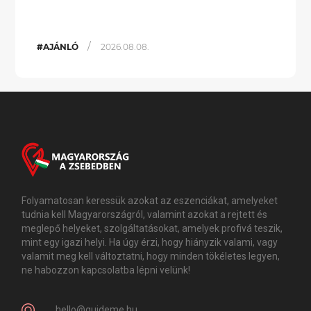
/
#AJÁNLÓ
2026.08.08.
Folyamatosan keressük azokat az eszenciákat, amelyeket
tudnia kell Magyarországról, valamint azokat a rejtett és
meglepő helyeket, szolgáltatásokat, amelyek profivá teszik,
mint egy igazi helyi. Ha úgy érzi, hogy hiányzik valami, vagy
valamit meg kell változtatni, hogy minden tökéletes legyen,
ne habozzon kapcsolatba lépni velünk!
hello@guideme.hu