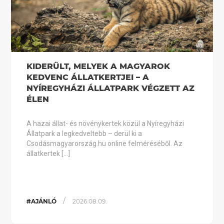
KIDERÜLT, MELYEK A MAGYAROK
KEDVENC ÁLLATKERTJEI – A
NYÍREGYHÁZI ÁLLATPARK VÉGZETT AZ
ÉLEN
A hazai állat- és növénykertek közül a Nyíregyházi
Állatpark a legkedveltebb – derül ki a
Csodásmagyarország.hu online felméréséből. Az
állatkertek […]
/
#AJÁNLÓ
2026.08.09.