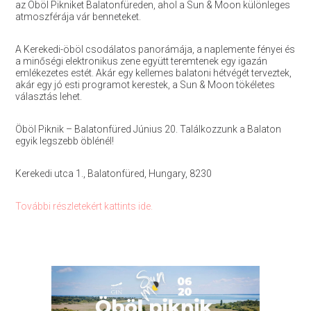
az Öböl Pikniket Balatonfüreden, ahol a Sun & Moon különleges
atmoszférája vár benneteket.
A Kerekedi-öböl csodálatos panorámája, a naplemente fényei és
a minőségi elektronikus zene együtt teremtenek egy igazán
emlékezetes estét. Akár egy kellemes balatoni hétvégét terveztek,
akár egy jó esti programot kerestek, a Sun & Moon tökéletes
választás lehet.
Öböl Piknik – Balatonfüred Június 20. Találkozzunk a Balaton
egyik legszebb öblénél!
Kerekedi utca 1., Balatonfüred, Hungary, 8230
További részletekért kattints ide.