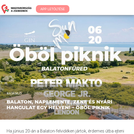
APP LETÖLTÉSE
/
2026.06.08.
#AJÁNLÓ
BALATON, NAPLEMENTE, ZENE ÉS NYÁRI
HANGULAT EGY HELYEN! – ÖBÖL PIKNIK
Ha június 20-án a Balaton-felvidéken jártok, érdemes útba ejteni