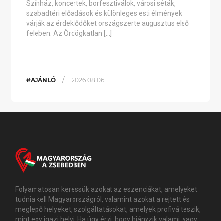
Színház, koncertek, borfesztiválok, városi séták,
szabadtéri előadások és különleges esti élmények
várják az érdeklődőket országszerte augusztus első
felében. Az Ördögkatlan […]
/
#AJÁNLÓ
2026.08.06.
Folyamatosan keressük azokat az eszenciákat, amelyeket
tudnia kell Magyarországról, valamint azokat a rejtett és
meglepő helyeket, szolgáltatásokat, amelyek profivá teszik,
mint egy igazi helyi. Ha úgy érzi, hogy hiányzik valami, vagy