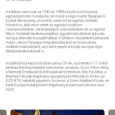
A kiállítás nemcsak az 1945 és 1989 közötti kommunista
egyházüldözést mutatja be, de mesél a régió mártír főpapjairól,
köztük Mindszenty Józsefről, valamint az egyház névtelen
hőseiről is, akik részt vettek az egyházi irodalom
csempészésében, zarándoklatok szervezésében és az egyház
titkos, földalatti tevékenységében, együttműködésben a közép-
európai ellenzéki mozgalmakkal. A tárlaton részleteket tudhatunk
meg II. János Pál pápa megválasztásáról és nyolcvanas
évekbeli működéséről, ami előre jelezte a közép-európai régió
diktatúráinak bukását is.
A kiállításhoz kapcsolódóan június 20-án, szombaton 17 órától
kerekasztal-beszélgetést szerveznek, amelyen, Soós Viktor Attila,
a Nemzeti Emlékezet Bizottságának történésze, Illés Pál Attila, a
Waclaw Felczak Alapítvány igazgatója és Mészáros Andor, az
ELTE BTK habilitált egyetemi docense, a Szent Adalbert Közép- és
Kelet-Európa Kutatásokért Alapítvány kuratóriumi elnöke vesz
részt.