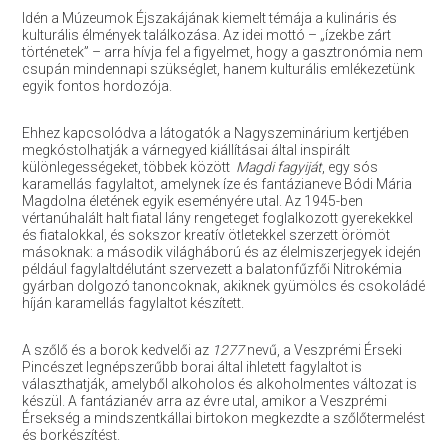
Idén a Múzeumok Éjszakájának kiemelt témája a kulináris és
kulturális élmények találkozása. Az idei mottó – „ízekbe zárt
történetek” – arra hívja fel a figyelmet, hogy a gasztronómia nem
csupán mindennapi szükséglet, hanem kulturális emlékezetünk
egyik fontos hordozója.
Ehhez kapcsolódva a látogatók a Nagyszeminárium kertjében
megkóstolhatják a várnegyed kiállításai által inspirált
különlegességeket, többek között
Magdi
fagyiját
, egy sós
karamellás fagylaltot, amelynek íze és fantázianeve Bódi Mária
Magdolna életének egyik eseményére utal. Az 1945-ben
vértanúhalált halt fiatal lány rengeteget foglalkozott gyerekekkel
és fiatalokkal, és sokszor kreatív ötletekkel szerzett örömöt
másoknak: a második világháború és az élelmiszerjegyek idején
például fagylaltdélutánt szervezett a balatonfűzfői Nitrokémia
gyárban dolgozó tanoncoknak, akiknek gyümölcs és csokoládé
híján karamellás fagylaltot készített.
A szőlő és a borok kedvelői az
1277
nevű, a Veszprémi Érseki
Pincészet legnépszerűbb borai által ihletett fagylaltot is
választhatják, amelyből alkoholos és alkoholmentes változat is
készül. A fantázianév arra az évre utal, amikor a Veszprémi
Érsekség a mindszentkállai birtokon megkezdte a szőlőtermelést
és borkészítést.