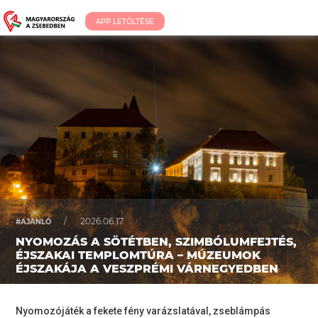
APP LETÖLTÉSE
/
2026.06.17.
#AJÁNLÓ
NYOMOZÁS A SÖTÉTBEN, SZIMBÓLUMFEJTÉS,
ÉJSZAKAI TEMPLOMTÚRA – MÚZEUMOK
ÉJSZAKÁJA A VESZPRÉMI VÁRNEGYEDBEN
Nyomozójáték a fekete fény varázslatával, zseblámpás