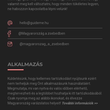
valamit meg kell változtatni, hogy minden tökéletes legyen,
ne habozzon kapcsolatba lépni velünk!
hello@guideme.hu
@Magyarország.a.zsebedben
@magyarorszag_a_zsebedben
ALKALMAZÁS
Küldetésünk, hogy kellemes tartózkodást nyújtsunk ezért
nem terheljük meg Önt alkalmazásunk használatáért.
Megmutatja, mi van nyitva és valós időben elérhető,
megtervezheti és a legtöbbet hozhatja ki itt tartózkodásából.
Csak nyomja meg az alábbi ikonokat, és élvezze
Magyarország varázslatos helyeit!
További információk >>