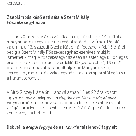
keresztül.
Zseblámpás késő esti séta a Szent Mihály
Főszékesegyházban
Június 20-án várséták is várják a látogatókat, akik 14 órától a
magyar barokk egyik kiemelkedő alkotását, az Érseki Palotát,
valamint a 13. századi Gizella Kápolnát fedezhetik fel, 16 órától
pedig a Szent Mihály Főszékesegyház ezeréves múltját
ismerhetik meg. A főszékesegyház ezen az estén egy különleges
programnak is helyet ad: az érdeklődők „zárás után”, 19 és 21
órától zseblámpával barangolhatják be Magyarország
legrégebbi, ma is álló székesegyházát az altemplomtól egészen
a harangtoronyig.
A Biró-Giczey Ház előtt – ahová aznap 16 és 22 óra között
ingyenes lesz a belépés – a
Bogáncs és liliom – Magdolnák
virágai
című kiállításhoz kapcsolódva bárki elkészítheti saját
virágát, amelyet haza is vihet, emellett 22 óráig az épület barokk
kertje is nyitva tart majd.
Debütál a
Magdi
fagyija
és az
1277
fantázianevű fagylalt