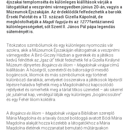
éjszakai templomséta és különleges kiállítások várják a
látogatókat a veszprémi várnegyedben június 20-án, vagyis a
Múzeumok Éjszakáján. Az érdeklődők felfedezhetik a barokk
Érseki Palotát és a 13. századi Gizella Kápolnát, de
megkóstolhatják a
Magdi
fagyija
és az
1277
fantázianevű
különlegességeket, sőt Szent II. János Pál pápa legendás
süteményét is.
Titokzatos szimbólumok és egy különleges nyomozás vár
azokra, akik a Múzeumok Éjszakáján ellátogatnak a veszprémi
várnegyedbe. A Biró-Giczey Házban a gyerekek és a játékos
kedvű felnőttek az „Igaz út” titkát fedezhetik fel a Gizella Királyné
Múzeum díjnyertes
Bogáncs és liliom – Magdolnák virágai
című
kiállításán. A hűségről, szeretetről és bátorságról mesélő
bogáncsok, liliomok és más szimbólumok egy történet
különböző darabkái, amelyeket összerakva a játékosok lépésről
lépésre haladva fejthetik meg a Magdolnákhoz kapcsolódó
rejtélyeket és ismerhetik meg a tárlat titkos üzeneteit – aki sikerrel
jár, jutalmat kap, vendégül látják egy különleges „bogáncssütire”
és egy Fehér liliom koktélra.
A
Bogáncs és liliom – Magdolnák virágai
a Bibliában szereplő
Mária Magdolna és a tavaly ősszel boldoggá avatott Bódi Mária
Magdolna alakját hozza közelebb a látogatókhoz a Mária
Magdolna életének mozzanatait bemutató műtárgyakon