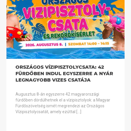
ORSZÁGOS VÍZIPISZTOLYCSATA: 42
FÜRDŐBEN INDUL EGYSZERRE A NYÁR
LEGNAGYOBB VIZES CSATÁJA
Augusztus 8-án egyszerre 42 magyarországi
fürdőben dördülhetnek el a vízipisztolyok: a Magyar
Fürdőszövetség ismét megrendezi az Országos
Vízipisztolycsatát, amely ezúttal […]