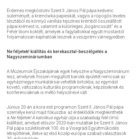
Érdemes megkóstolni Szent II. János Pál pápa kedvenc
süteményét, a kremówka papieskát, vagyis a ropogós leveles
tésztából és könnyű vaníliás-tejszínes krémből összeállított
pápai krémest is, valamint a különleges „bogáncssütit” és a
Fehér liliom koktélt, amelyek a fagylaltokkal együtt mostantól
folyamatosan kaphatóak lesznek a veszprémi várnegyedben.
Ne féljetek! kiállítás és kerekasztal-beszélgetés a
Nagyszemináriumban
A Múzeumok Éjszakájának egyik helyszíne a Nagyszeminárium
lesz, amelynek frissen megújított barokk épületét nemcsak az
egyházmegye munkatársai vehették birtokba, az egymást
követő, változatos kulturális programoknak, képzéseknek és
konferenciáknak is méltó helyszínévé vált.
Június 20-án a kora esti programon Szent II. János Pál pápa
személye kerül majd fókuszba: az érdeklődők megtekinthetik
a
Ne féljetek! A katolikus egyház útja a szabadság felé
című
kiállítást, amelyet először 2020-ban mutattak be Szent II. János
Pál pápa születésének 100. és a Visegrádi Együttműködés
létrejöttének, illetve az első közép-európai szabad választások
30. évfordulóján.