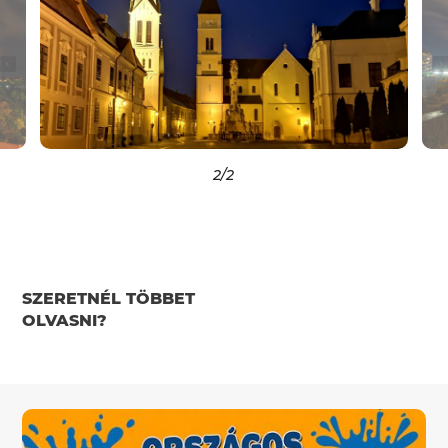
2
/2
SZERETNÉL TÖBBET
OLVASNI?