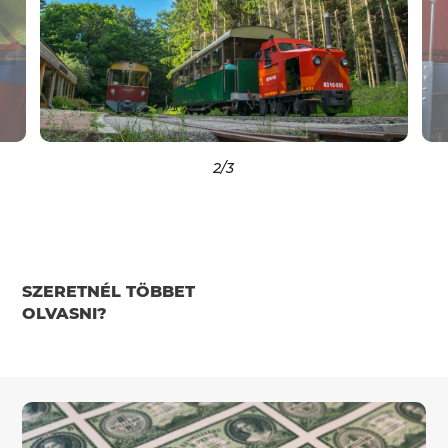
2
/3
SZERETNÉL TÖBBET
OLVASNI?