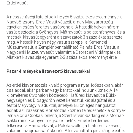
Erdei Vasút.
A népszerűségi lista ötödik helyén 5 százalékos eredménnyel a
Nagybörzsönyi Erdei Vasút végzett, amely Magyarország
egyetlen csúcsfordítós vasútvonala. A hatodik helyen három
vasút osztozik: a Gyöngyösi Mátravasút, a balatonfenyvesi és a
mecseki kisvasút egyaránt a szavazatok 3 százalékát szerezte
meg. A hetedik helyen négy vasút szerepel: a Kemencei
Múzeumvasút, a Zemplénben található Pálházi Erdei Vasút, a
Nagycenki Múzeumvasút, valamint a Debreceni Vidámpark és
Állatkert kisvasútja egyaránt 2-2 százalékos eredményt ért el.
Pazar élmények a listavezető kisvasutakkal
Az erdei kisvonatozás kiváló program a nyári időszakban, akár
családdal, akár párban vagy barátokkal indulunk útnak. A 14
kilométeres útvonalon közlekedő lillafüredi kisvasút a Bükk-
hegységen és Diósgyőrön vezet keresztül, két alagúttal és a
festői Mélyvölgyi viadukttal, amelyek különleges hangulatot
adnak az utazásnak. Vonatozás közben felfedezhetők a környék
látnivalói: a Csókási pihenő, a Szent István-barlang és a Molnár-
szikla mind könnyen megközelíthetők. Emellett érdemes
felkeresni a Hámori-tavat, a Palotaszállót, a lillafüredi vízesést,
valamint az újmassai őskohót. A kisvonattal a pisztrángtelephez