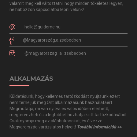
valamit meg kell változtatni, hogy minden tökéletes legyen,
ne habozzon kapcsolatba lépni velünk!
hello@guideme.hu
@Magyarország.a.zsebedben
@magyarorszag_a_zsebedben
ALKALMAZÁS
Küldetésünk, hogy kellemes tartózkodást nyújtsunk ezért
nem terheljük meg Önt alkalmazásunk használatáért.
Megmutatja, mi van nyitva és valós időben elérhető,
megtervezheti és a legtöbbet hozhatja ki itt tartózkodásából.
Csak nyomja meg az alábbi ikonokat, és élvezze
Magyarország varázslatos helyeit!
További információk >>