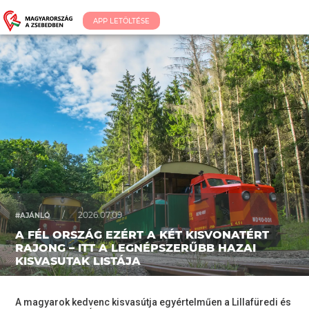
APP LETÖLTÉSE
/
2026.07.09.
#AJÁNLÓ
A FÉL ORSZÁG EZÉRT A KÉT KISVONATÉRT
RAJONG – ITT A LEGNÉPSZERŰBB HAZAI
KISVASUTAK LISTÁJA
A magyarok kedvenc kisvasútja egyértelműen a Lillafüredi és