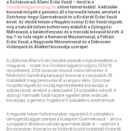
a Szilvásváradi Állami Erdei Vasút – derül ki a
Csodásmagyarország.hu
online felméréséből. A két bükki
kisvonat mögött a gemenci áll a harmadik helyen, amelyet a
Széchenyi-hegyi Gyermekvasút és a Királyréti Erdei Vasút
követ. Az ötödik helyen a Nagybörzsönyi Erdei Vasút végzett,
míg a hatodik helyen holtverseny alakult ki a Gyöngyösi
Mátravasút, a balatonfenyvesi és a mecseki kisvasút között. A
top 7-es lista végén a Kemencei Múzeumvasút, a Pálházi
Erdei Vasút, a Nagycenki Múzeumvasút és a Debreceni
Vidámpark és Állatkert kisvasútja szerepel.
A Lillafüredi Állami Erdei Vasúttal utaznak a legszívesebben a
magyarok – mutat rá a Csodásmagyarország.hu 5554 fő
részvételével, 2026 tavaszán készült online felmérése. A
Miskolctól Garadnáig kanyargó kisvonat a szavazatok 28
százalékát megszerezve került a rangsor élére. Szorosan
mögötte végzett az ország legmeredekebb kisvasútja, a
szilvásváradi, amelyre a válaszadók 24 százaléka voksolt. A
dobogó harmadik fokát hazánk egyetlen ártéri erdészeti
kisvasútja, a gemenci foglalta el 9 százalékos eredménnyel.
A negyedik helyen holtversenyben, egyaránt 6-6 százalékos
támogatottsággal szerepel a budapesti Gyermekvasút – ahol a
szolgálatot általános iskolás gyermekek látják el –, valamint a
Börzsönyben, Kismaros és Királyrét között közlekedő Királyréti