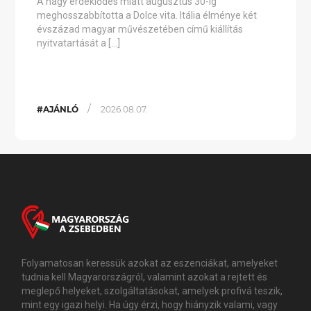
A nagy érdeklődés miatt augusztus 30-ig
meghosszabbította a Dolce vita. Itália élménye két
évszázad magyar művészetében című kiállítás
nyitvatartását a […]
/
#AJÁNLÓ
2026.08.07.
Folyamatosan keressük azokat az eszenciákat, amelyeket
tudnia kell Magyarországról, valamint azokat a rejtett és
meglepő helyeket, szolgáltatásokat, amelyek profivá teszik,
mint egy igazi helyi. Ha úgy érzi, hogy hiányzik valami, vagy