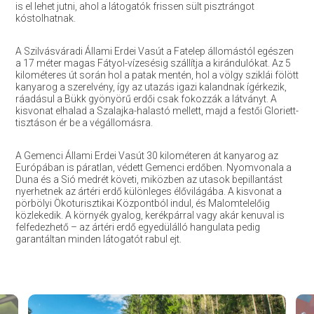
is el lehet jutni, ahol a látogatók frissen sült pisztrángot
kóstolhatnak.
A Szilvásváradi Állami Erdei Vasút a Fatelep állomástól egészen
a 17 méter magas Fátyol-vízesésig szállítja a kirándulókat. Az 5
kilométeres út során hol a patak mentén, hol a völgy sziklái fölött
kanyarog a szerelvény, így az utazás igazi kalandnak ígérkezik,
ráadásul a Bükk gyönyörű erdői csak fokozzák a látványt. A
kisvonat elhalad a Szalajka-halastó mellett, majd a festői Gloriett-
tisztáson ér be a végállomásra.
A Gemenci Állami Erdei Vasút 30 kilométeren át kanyarog az
Európában is páratlan, védett Gemenci erdőben. Nyomvonala a
Duna és a Sió medrét követi, miközben az utasok bepillantást
nyerhetnek az ártéri erdő különleges élővilágába. A kisvonat a
pörbölyi Ökoturisztikai Központból indul, és Malomtelelőig
közlekedik. A környék gyalog, kerékpárral vagy akár kenuval is
felfedezhető – az ártéri erdő egyedülálló hangulata pedig
garantáltan minden látogatót rabul ejt.