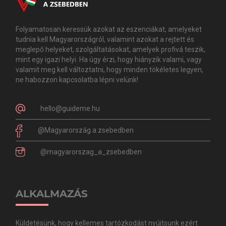
Folyamatosan keressük azokat az eszenciákat, amelyeket
tudnia kell Magyarországról, valamint azokat a rejtett és
meglepő helyeket, szolgáltatásokat, amelyek profivá teszik,
mint egy igazi helyi. Ha úgy érzi, hogy hiányzik valami, vagy
valamit meg kell változtatni, hogy minden tökéletes legyen,
ne habozzon kapcsolatba lépni velünk!
hello@guideme.hu
@Magyarország.a.zsebedben
@magyarorszag_a_zsebedben
ALKALMAZÁS
Küldetésünk, hogy kellemes tartózkodást nyújtsunk ezért