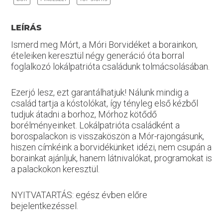
LEÍRÁS
Ismerd meg Mórt, a Móri Borvidéket a borainkon,
ételeiken keresztül négy generáció óta borral
foglalkozó lokálpatrióta családunk tolmácsolásában.
Ezerjó lesz, ezt garantálhatjuk! Nálunk mindig a
család tartja a kóstolókat, így tényleg első kézből
tudjuk átadni a borhoz, Mórhoz kötődő
borélményeinket. Lokálpatrióta családként a
borospalackon is visszaköszön a Mór-rajongásunk,
hiszen címkéink a borvidékünket idézi, nem csupán a
borainkat ajánljuk, hanem látnivalókat, programokat is
a palackokon keresztül.
NYITVATARTÁS: egész évben előre
bejelentkezéssel.