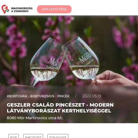
APP LETÖLTÉSE
/
2022.05.19.
#BORTÚRÁK - BORTURIZMUS - PINCÉK
GESZLER CSALÁD PINCÉSZET - MODERN
LÁTVÁNYBORÁSZAT KERTHELYISÉGGEL
8060 Mór Martinovics utca 6/c.
BOR
PINCÉSZET
TOP SIGHTS