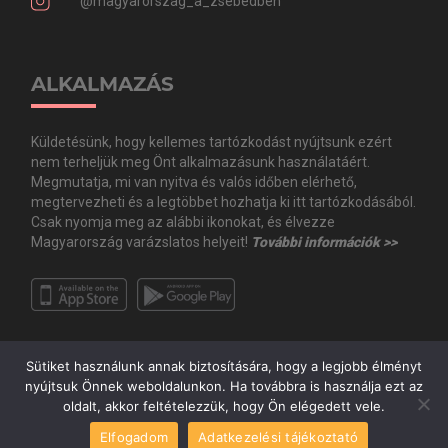
@magyarorszag_a_zsebedben
ALKALMAZÁS
Küldetésünk, hogy kellemes tartózkodást nyújtsunk ezért
nem terheljük meg Önt alkalmazásunk használatáért.
Megmutatja, mi van nyitva és valós időben elérhető,
megtervezheti és a legtöbbet hozhatja ki itt tartózkodásából.
Csak nyomja meg az alábbi ikonokat, és élvezze
Magyarország varázslatos helyeit!
További információk >>
Sütiket használunk annak biztosítására, hogy a legjobb élményt
nyújtsuk Önnek weboldalunkon. Ha továbbra is használja ezt az
oldalt, akkor feltételezzük, hogy Ön elégedett vele.
Copyright © Minden jog fenntartva. 2020 Guide.Me Kft. | Magyarország a
Elfogadom
Adatkezelési tájékoztató
zsebedben