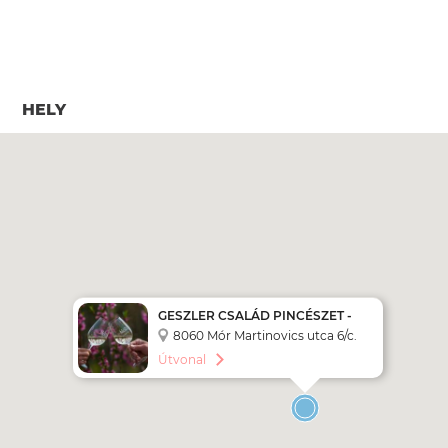
HELY
GESZLER CSALÁD PINCÉSZET -
MODERN LÁTVÁNYBORÁSZAT
8060 Mór Martinovics utca 6/c.
KERTHELYISÉGGEL
Útvonal