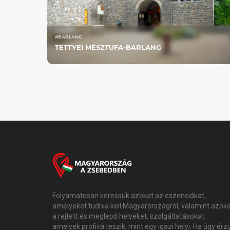
#BARLANG
TETTYEI MÉSZTUFA-BARLANG
Folyamatosan keressük azokat az eszenciákat,
amelyeket tudnia kell Magyarországról, valamint azok
a rejtett és meglepő helyeket, szolgáltatásokat,
amelyek profivá teszik, mint egy igazi helyi. Ha úgy érzi