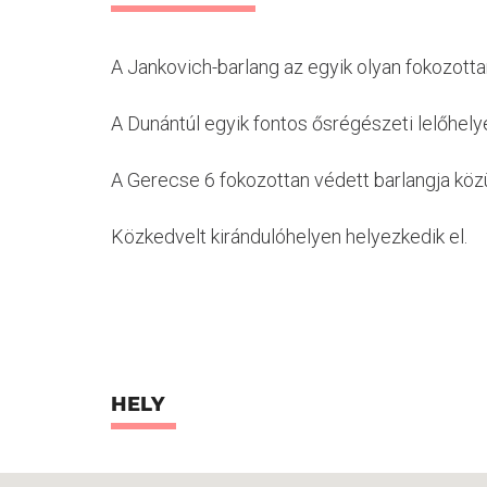
A Jankovich-barlang az egyik olyan fokozott
A Dunántúl egyik fontos ősrégészeti lelőhelye
A Gerecse 6 fokozottan védett barlangja közü
Közkedvelt kirándulóhelyen helyezkedik el.
HELY