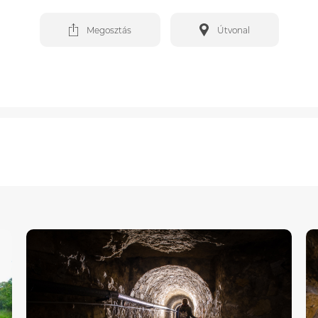
Megosztás
Útvonal