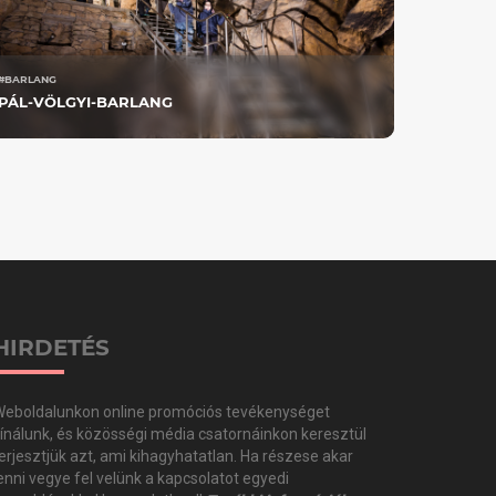
#BARLANG
PÁL-VÖLGYI-BARLANG
HIRDETÉS
eboldalunkon online promóciós tevékenységet
ínálunk, és közösségi média csatornáinkon keresztül
erjesztjük azt, ami kihagyhatatlan. Ha részese akar
enni vegye fel velünk a kapcsolatot egyedi