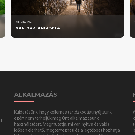
#BARLANG
VÁR-BARLANGI SÉTA
ALKALMAZÁS
Küldetésünk, hogy kellemes tartózkodást nyújtsunk
W
ezért nem terheljük meg Önt alkalmazásunk
k
at
használatáért. Megmutatja, mi van nyitva és valós
t
időben elérhető, megtervezheti és a legtöbbet hozhatja
l
,