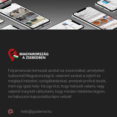
Folyamatosan keressük azokat az eszenciákat, amelyeket
tudnia kell Magyarországról, valamint azokat a rejtett és
meglepő helyeket, szolgáltatásokat, amelyek profivá teszik,
mint egy igazi helyi. Ha úgy érzi, hogy hiányzik valami, vagy
valamit meg kell változtatni, hogy minden tökéletes legyen,
ne habozzon kapcsolatba lépni velünk!
hello@guideme.hu