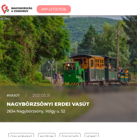
APP LETÖLTÉSE
/
2021.05.31.
#VASÚT
NAGYBÖRZSÖNYI ERDEI VASÚT
2634 Nagybörzsöny, Völgy u. 52
CSALADBARAT
MUZEUM
TOP SIGHTS
VONAT