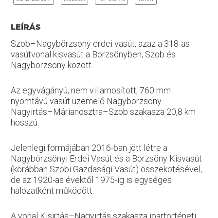
LEÍRÁS
Szob–Nagybörzsöny erdei vasút, azaz a 318-as
vasútvonal kisvasút a Börzsönyben, Szob és
Nagybörzsöny között.
Az egyvágányú, nem villamosított, 760 mm
nyomtávú vasút üzemelő Nagybörzsöny–
Nagyirtás–Márianosztra–Szob szakasza 20,8 km
hosszú.
Jelenlegi formájában 2016-ban jött létre a
Nagybörzsönyi Erdei Vasút és a Börzsöny Kisvasút
(korábban Szobi Gazdasági Vasút) összekötésével,
de az 1920-as évektől 1975-ig is egységes
hálózatként működött.
A vonal Kisirtás–Nagyirtás szakasza ipartörténeti