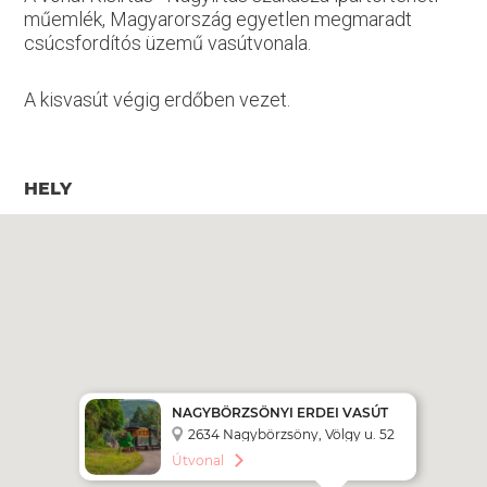
műemlék, Magyarország egyetlen megmaradt
csúcsfordítós üzemű vasútvonala.
A kisvasút végig erdőben vezet.
HELY
NAGYBÖRZSÖNYI ERDEI VASÚT
2634 Nagybörzsöny, Völgy u. 52
Útvonal