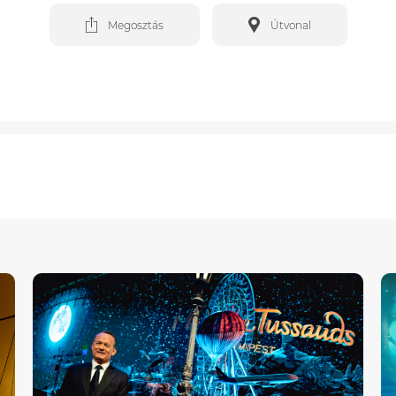
Megosztás
Útvonal