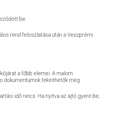
eződött be.
álos rend feloszlatása után a Veszprémi
omkőjárat a főbb elemei. A malom
k és dokumentumok tekinthetők meg.
tási idő nincs. Ha nyitva az ajtó gyere be,