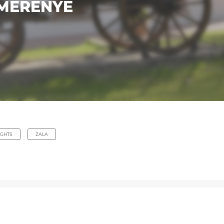
MERENYE
IGHTS
ZALA