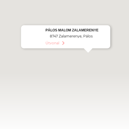
PÁLOS MALOM ZALAMERENYE
8747 Zalamerenye, Pálos
malom 129/2
Útvonal