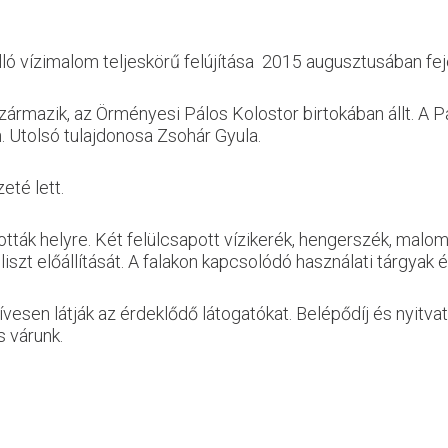
ló vízimalom teljeskörű felújítása 2015 augusztusában fej
ármazik, az Örményesi Pálos Kolostor birtokában állt. A P
. Utolsó tulajdonosa Zsohár Gyula.
eté lett.
lították helyre. Két felülcsapott vízikerék, hengerszék, mal
iszt előállítását. A falakon kapcsolódó használati tárgya
sen látják az érdeklődő látogatókat. Belépődíj és nyitvatar
s várunk.