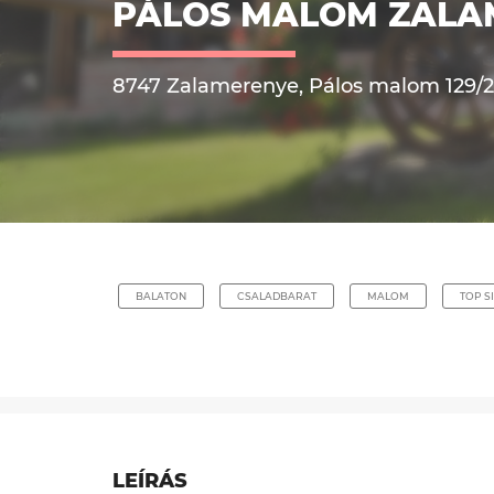
PÁLOS MALOM ZALA
8747 Zalamerenye, Pálos malom 129/2
BALATON
CSALADBARAT
MALOM
TOP S
LEÍRÁS