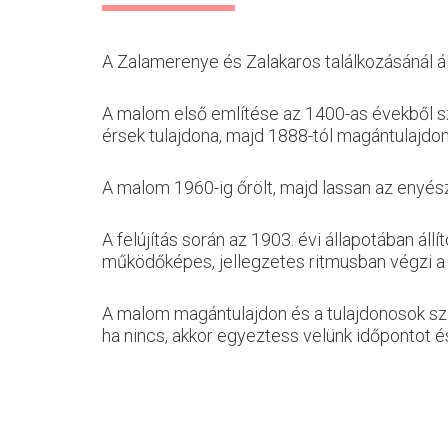
A Zalamerenye és Zalakaros találkozásánál ál
A malom első említése az 1400-as évekből sz
érsek tulajdona, majd 1888-tól magántulajdon
A malom 1960-ig őrölt, majd lassan az enyész
A felújítás során az 1903. évi állapotában ál
működőképes, jellegzetes ritmusban végzi a l
A malom magántulajdon és a tulajdonosok szíve
ha nincs, akkor egyeztess velünk időpontot é