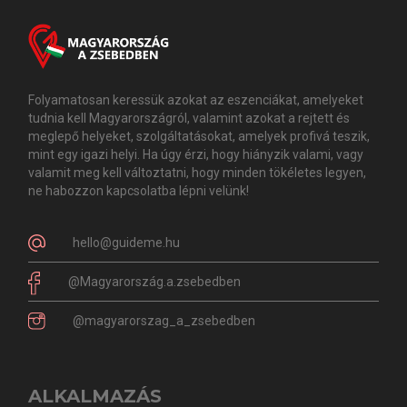
Folyamatosan keressük azokat az eszenciákat, amelyeket
tudnia kell Magyarországról, valamint azokat a rejtett és
meglepő helyeket, szolgáltatásokat, amelyek profivá teszik,
mint egy igazi helyi. Ha úgy érzi, hogy hiányzik valami, vagy
valamit meg kell változtatni, hogy minden tökéletes legyen,
ne habozzon kapcsolatba lépni velünk!
hello@guideme.hu
@Magyarország.a.zsebedben
@magyarorszag_a_zsebedben
ALKALMAZÁS