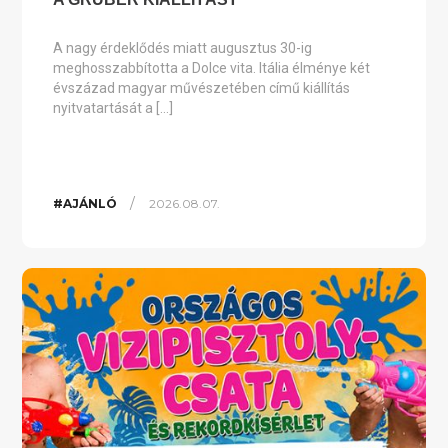
A nagy érdeklődés miatt augusztus 30-ig
meghosszabbította a Dolce vita. Itália élménye két
évszázad magyar művészetében című kiállítás
nyitvatartását a […]
/
#AJÁNLÓ
2026.08.07.