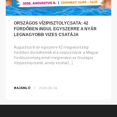
ORSZÁGOS VÍZIPISZTOLYCSATA: 42
FÜRDŐBEN INDUL EGYSZERRE A NYÁR
LEGNAGYOBB VIZES CSATÁJA
Augusztus 8-án egyszerre 42 magyarországi
fürdőben dördülhetnek el a vízipisztolyok: a Magyar
Fürdőszövetség ismét megrendezi az Országos
Vízipisztolycsatát, amely ezúttal […]
/
#AJÁNLÓ
2026.08.06.