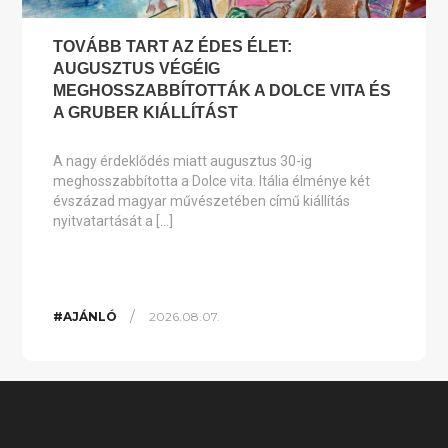
TOVÁBB TART AZ ÉDES ÉLET:
AUGUSZTUS VÉGÉIG
MEGHOSSZABBÍTOTTÁK A DOLCE VITA ÉS
A GRUBER KIÁLLÍTÁST
A nagy érdeklődés miatt augusztus 30-ig
meghosszabbította a Dolce vita. Itália élménye két
évszázad magyar művészetében című kiállítás
nyitvatartását a […]
/
#AJÁNLÓ
2026.08.07.