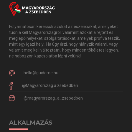
Folyamatosan keressük azokat az eszenciákat, amelyeket
tudnia kell Magyarországról, valamint azokat a rejtett és
meglepő helyeket, szolgáltatásokat, amelyek profivá teszik,
mint egy igazi helyi. Ha úgy érzi, hogy hiányzik valami, vagy
valamit meg kell változtatni, hogy minden tökéletes legyen,
ne habozzon kapcsolatba lépni velünk!
hello@guideme.hu
@Magyarország.a.zsebedben
@magyarorszag_a_zsebedben
ALKALMAZÁS