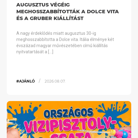
AUGUSZTUS VÉGÉIG
MEGHOSSZABBÍTOTTÁK A DOLCE VITA
ÉS A GRUBER KIÁLLÍTÁST
A nagy érdeklődés miatt augusztus 30-ig
meghosszabbította a Dolce vita. Itália élménye két
évszázad magyar művészetében című kiállítás
nyitvatartását a […]
/
#AJÁNLÓ
2026.08.07.