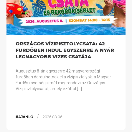
ORSZÁGOS VÍZIPISZTOLYCSATA: 42
FÜRDŐBEN INDUL EGYSZERRE A NYÁR
LEGNAGYOBB VIZES CSATÁJA
Augusztus 8-án egyszerre 42 magyarországi
fürdőben dördülhetnek el a vízipisztolyok: a Magyar
Fürdőszövetség ismét megrendezi az Országos
Vízipisztolycsatát, amely ezúttal […]
/
#AJÁNLÓ
2026.08.06.