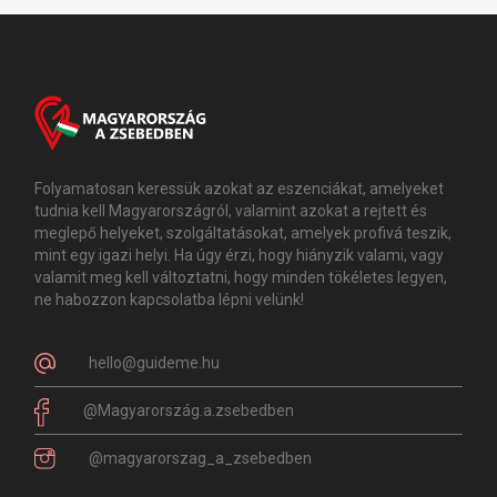
Folyamatosan keressük azokat az eszenciákat, amelyeket
tudnia kell Magyarországról, valamint azokat a rejtett és
meglepő helyeket, szolgáltatásokat, amelyek profivá teszik,
mint egy igazi helyi. Ha úgy érzi, hogy hiányzik valami, vagy
valamit meg kell változtatni, hogy minden tökéletes legyen,
ne habozzon kapcsolatba lépni velünk!
hello@guideme.hu
@Magyarország.a.zsebedben
@magyarorszag_a_zsebedben