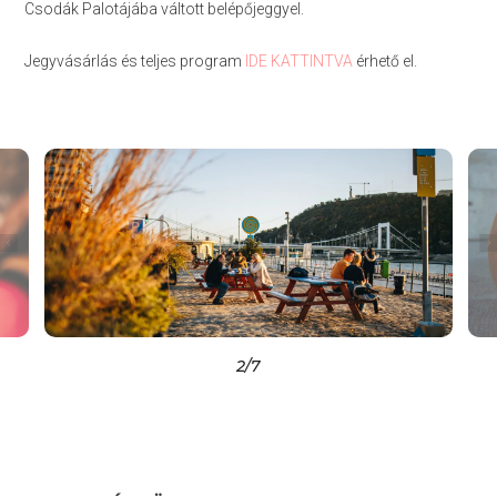
Csodák Palotájába váltott belépőjeggyel.
Jegyvásárlás és teljes program
IDE KATTINTVA
érhető el.
2
/7