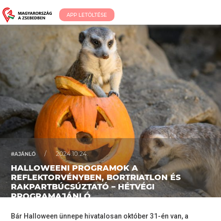
APP LETÖLTÉSE
/
2024.10.24.
#AJÁNLÓ
HALLOWEENI PROGRAMOK A
REFLEKTORVÉNYBEN, BORTRIATLON ÉS
RAKPARTBÚCSÚZTATÓ – HÉTVÉGI
PROGRAMAJÁNLÓ
Bár Halloween ünnepe hivatalosan október 31-én van, a