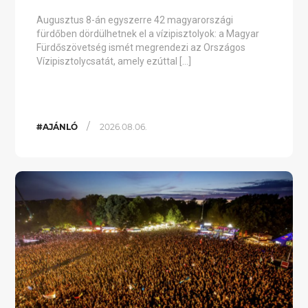
Augusztus 8-án egyszerre 42 magyarországi
fürdőben dördülhetnek el a vízipisztolyok: a Magyar
Fürdőszövetség ismét megrendezi az Országos
Vízipisztolycsatát, amely ezúttal […]
/
#AJÁNLÓ
2026.08.06.