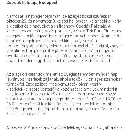
Csodák Palotája, Budapest
Nemcsak a hétvége folyamán, de az egész őszi szünetben,
október 26. és november 3. között halloweeni kalandokkal várja
a kicsiket és a nagyokat a csillaghegyi Csodák Palotája. A
különleges események központi helyszíne a Tök Para Pince, ahol
az egész család egyedi bátorságpróbán vehet részt. A pince öt
állomása izgalmas kihívásokat kínál, legyen szó a
boszorkányos akadálypályáról, a szörnyet etető játékról, vagy a
zselatinos horgászatról. A játékos feladatok már a nagyobb
óvodások számára nagy is élményt nyújtanak, miközben a
család minden tagja tesztelheti ügyességét és bátorságát.
Az alagsori kalandok mellett az Öveges teremben minden nap
látványos kísérletek zajlanak, ahol a tökök különleges szerepben
tűnnek fel. Ezek az izgalmas bemutatók olyan kreatív
kísérletekkel szórakoztatják a közönséget, amelyek mindenkit
lenyűgöznek, hiszen a tökök itt valódi tudományos eszközzé
válnak! Az előadások napi négy időpontban, 11:00-kor, 13:00-kor,
15:00-kor és 17:00-kor kezdődnek, így minden látogatónak
lehetősége nyílik megtapasztalni a tudomány és a szórakozás
különleges egyvelegét.
A Tök Para Pince és a tökös kísérletek egész nap látogathatók, a