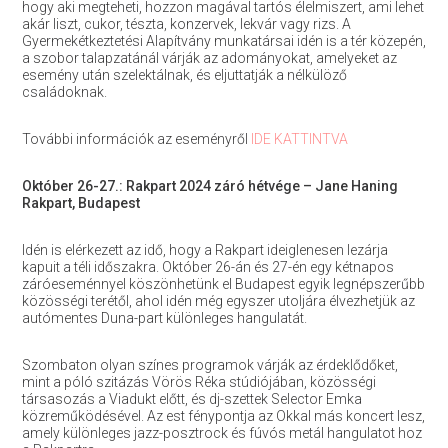
hogy aki megteheti, hozzon magával tartós élelmiszert, ami lehet
akár liszt, cukor, tészta, konzervek, lekvár vagy rizs. A
Gyermekétkeztetési Alapítvány munkatársai idén is a tér közepén,
a szobor talapzatánál várják az adományokat, amelyeket az
esemény után szelektálnak, és eljuttatják a nélkülöző
családoknak.
További információk az eseményről
IDE KATTINTVA
Október 26-27.: Rakpart 2024 záró hétvége – Jane Haning
Rakpart, Budapest
Idén is elérkezett az idő, hogy a Rakpart ideiglenesen lezárja
kapuit a téli időszakra. Október 26-án és 27-én egy kétnapos
záróeseménnyel köszönhetünk el Budapest egyik legnépszerűbb
közösségi terétől, ahol idén még egyszer utoljára élvezhetjük az
autómentes Duna-part különleges hangulatát.
Szombaton olyan színes programok várják az érdeklődőket,
mint a póló szitázás Vörös Réka stúdiójában, közösségi
társasozás a Viadukt előtt, és dj-szettek Selector Emka
közreműködésével. Az est fénypontja az Okkal más koncert lesz,
amely különleges jazz-posztrock és fúvós metál hangulatot hoz