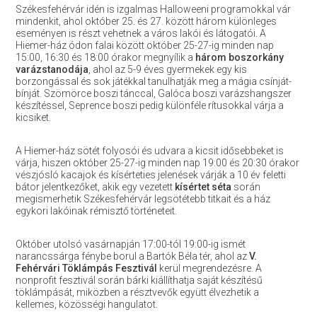
Székesfehérvár idén is izgalmas Halloweeni programokkal vár
mindenkit, ahol október 25. és 27. között három különleges
eseményen is részt vehetnek a város lakói és látogatói. A
Hiemer-ház ódon falai között október 25-27-ig minden nap
15:00, 16:30 és 18:00 órakor megnyílik a
három boszorkány
varázstanodája
, ahol az 5-9 éves gyermekek egy kis
borzongással és sok játékkal tanulhatják meg a mágia csínját-
bínját. Szömörce boszi tánccal, Galóca boszi varázshangszer
készítéssel, Seprence boszi pedig különféle rítusokkal várja a
kicsiket.
A Hiemer-ház sötét folyosói és udvara a kicsit idősebbeket is
várja, hiszen október 25-27-ig minden nap 19:00 és 20:30 órakor
vészjósló kacajok és kísérteties jelenések várják a 10 év feletti
bátor jelentkezőket, akik egy vezetett
kísértet séta
során
megismerhetik Székesfehérvár legsötétebb titkait és a ház
egykori lakóinak rémisztő történeteit.
Október utolsó vasárnapján 17:00-tól 19:00-ig ismét
narancssárga fénybe borul a Bartók Béla tér, ahol az
V.
Fehérvári Töklámpás Fesztivál
kerül megrendezésre. A
nonprofit fesztivál során bárki kiállíthatja saját készítésű
töklámpását, miközben a résztvevők együtt élvezhetik a
kellemes, közösségi hangulatot.