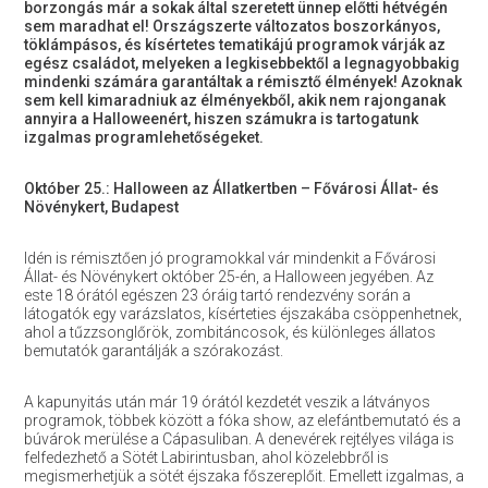
borzongás már a sokak által szeretett ünnep előtti hétvégén
sem maradhat el! Országszerte változatos boszorkányos,
töklámpásos, és kísértetes tematikájú programok várják az
egész családot, melyeken a legkisebbektől a legnagyobbakig
mindenki számára garantáltak a rémisztő élmények! Azoknak
sem kell kimaradniuk az élményekből, akik nem rajonganak
annyira a Halloweenért, hiszen számukra is tartogatunk
izgalmas programlehetőségeket.
Október 25.: Halloween az Állatkertben – Fővárosi Állat- és
Növénykert, Budapest
Idén is rémisztően jó programokkal vár mindenkit a Fővárosi
Állat- és Növénykert október 25-én, a Halloween jegyében. Az
este 18 órától egészen 23 óráig tartó rendezvény során a
látogatók egy varázslatos, kísérteties éjszakába csöppenhetnek,
ahol a tűzzsonglőrök, zombitáncosok, és különleges állatos
bemutatók garantálják a szórakozást.
A kapunyitás után már 19 órától kezdetét veszik a látványos
programok, többek között a fóka show, az elefántbemutató és a
búvárok merülése a Cápasuliban. A denevérek rejtélyes világa is
felfedezhető a Sötét Labirintusban, ahol közelebbről is
megismerhetjük a sötét éjszaka főszereplőit. Emellett izgalmas, a