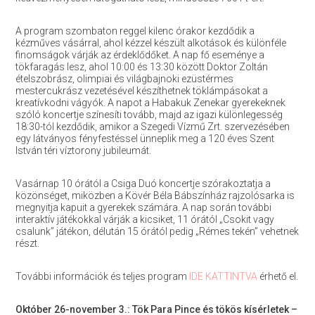
A program szombaton reggel kilenc órakor kezdődik a
kézműves vásárral, ahol kézzel készült alkotások és különféle
finomságok várják az érdeklődőket. A nap fő eseménye a
tökfaragás lesz, ahol 10:00 és 13:30 között Doktor Zoltán
ételszobrász, olimpiai és világbajnoki ezüstérmes
mestercukrász vezetésével készíthetnek töklámpásokat a
kreatívkodni vágyók. A napot a Habakuk Zenekar gyerekeknek
szóló koncertje színesíti tovább, majd az igazi különlegesség
18:30-tól kezdődik, amikor a Szegedi Vízmű Zrt. szervezésében
egy látványos fényfestéssel ünneplik meg a 120 éves Szent
István téri víztorony jubileumát.
Vasárnap 10 órától a Csiga Duó koncertje szórakoztatja a
közönséget, miközben a Kövér Béla Bábszínház rajzolósarka is
megnyitja kapuit a gyerekek számára. A nap során további
interaktív játékokkal várják a kicsiket, 11 órától „Csokit vagy
csalunk” játékon, délután 15 órától pedig „Rémes tekén” vehetnek
részt.
További információk és teljes program
IDE KATTINTVA
érhető el.
Október 26-november 3.: Tök Para Pince és tökös kísérletek –