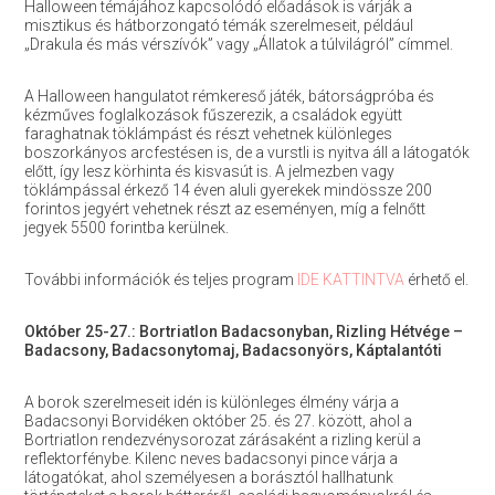
Halloween témájához kapcsolódó előadások is várják a
misztikus és hátborzongató témák szerelmeseit, például
„Drakula és más vérszívók” vagy „Állatok a túlvilágról” címmel.
A Halloween hangulatot rémkereső játék, bátorságpróba és
kézműves foglalkozások fűszerezik, a családok együtt
faraghatnak töklámpást és részt vehetnek különleges
boszorkányos arcfestésen is, de a vurstli is nyitva áll a látogatók
előtt, így lesz körhinta és kisvasút is. A jelmezben vagy
töklámpással érkező 14 éven aluli gyerekek mindössze 200
forintos jegyért vehetnek részt az eseményen, míg a felnőtt
jegyek 5500 forintba kerülnek.
További információk és teljes program
IDE KATTINTVA
érhető el.
Október 25-27.: Bortriatlon Badacsonyban, Rizling Hétvége –
Badacsony, Badacsonytomaj, Badacsonyörs, Káptalantóti
A borok szerelmeseit idén is különleges élmény várja a
Badacsonyi Borvidéken október 25. és 27. között, ahol a
Bortriatlon rendezvénysorozat zárásaként a rizling kerül a
reflektorfénybe. Kilenc neves badacsonyi pince várja a
látogatókat, ahol személyesen a borásztól hallhatunk