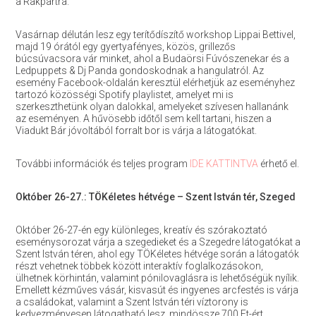
a Rakpartra.
Vasárnap délután lesz egy terítődíszítő workshop Lippai Bettivel,
majd 19 órától egy gyertyafényes, közös, grillezős
búcsúvacsora vár minket, ahol a Budaörsi Fúvószenekar és a
Ledpuppets & Dj Panda gondoskodnak a hangulatról. Az
esemény Facebook-oldalán keresztül elérhetjük az eseményhez
tartozó közösségi Spotify playlistet, amelyet mi is
szerkeszthetünk olyan dalokkal, amelyeket szívesen hallanánk
az eseményen. A hűvösebb időtől sem kell tartani, hiszen a
Viadukt Bár jóvoltából forralt bor is várja a látogatókat.
További információk és teljes program
IDE KATTINTVA
érhető el.
Október 26-27.: TÖKéletes hétvége – Szent István tér,
Szeged
Október 26-27-én egy különleges, kreatív és szórakoztató
eseménysorozat várja a szegedieket és a Szegedre látogatókat a
Szent István téren, ahol egy TÖKéletes hétvége során a látogatók
részt vehetnek többek között interaktív foglalkozásokon,
ülhetnek körhintán, valamint pónilovaglásra is lehetőségük nyílik.
Emellett kézműves vásár, kisvasút és ingyenes arcfestés is várja
a családokat, valamint a Szent István téri víztorony is
kedvezményesen látogatható lesz, mindössze 700 Ft-ért.