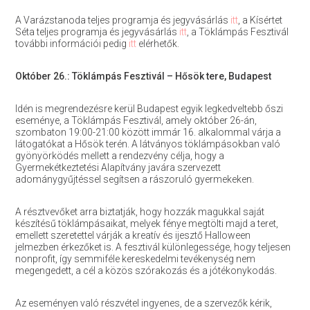
A Varázstanoda teljes programja és jegyvásárlás
itt
, a Kísértet
Séta teljes programja és jegyvásárlás
itt
, a Töklámpás Fesztivál
további információi pedig
itt
elérhetők.
Október 26.: Töklámpás Fesztivál – Hősök tere, Budapest
Idén is megrendezésre kerül Budapest egyik legkedveltebb őszi
eseménye, a Töklámpás Fesztivál, amely október 26-án,
szombaton 19:00-21:00 között immár 16. alkalommal várja a
látogatókat a Hősök terén. A látványos töklámpásokban való
gyönyörködés mellett a rendezvény célja, hogy a
Gyermekétkeztetési Alapítvány javára szervezett
adománygyűjtéssel segítsen a rászoruló gyermekeken.
A résztvevőket arra biztatják, hogy hozzák magukkal saját
készítésű töklámpásaikat, melyek fénye megtölti majd a teret,
emellett szeretettel várják a kreatív és ijesztő Halloween
jelmezben érkezőket is. A fesztivál különlegessége, hogy teljesen
nonprofit, így semmiféle kereskedelmi tevékenység nem
megengedett, a cél a közös szórakozás és a jótékonykodás.
Az eseményen való részvétel ingyenes, de a szervezők kérik,