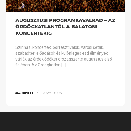
AUGUSZTUSI PROGRAMKAVALKÁD – AZ
ÖRDÖGKATLANTÓL A BALATONI
KONCERTEKIG
Színház, koncertek, borfesztiválok, városi séták,
szabadtéri előadások és különleges esti élmények
várják az érdeklődőket országszerte augusztus első
felében. Az Ördögkatlan […]
/
#AJÁNLÓ
2026.08.06.