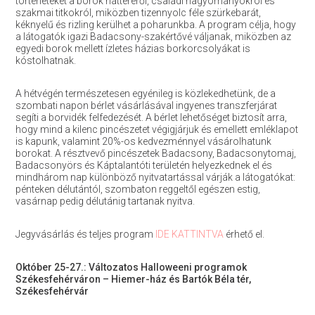
történeteket a borok hátteréről, családi hagyományokról és
szakmai titkokról, miközben tizennyolc féle szürkebarát,
kéknyelű és rizling kerülhet a poharunkba. A program célja, hogy
a látogatók igazi Badacsony-szakértővé váljanak, miközben az
egyedi borok mellett ízletes házias borkorcsolyákat is
kóstolhatnak.
A hétvégén természetesen egyénileg is közlekedhetünk, de a
szombati napon bérlet vásárlásával ingyenes transzferjárat
segíti a borvidék felfedezését. A bérlet lehetőséget biztosít arra,
hogy mind a kilenc pincészetet végigjárjuk és emellett emléklapot
is kapunk, valamint 20%-os kedvezménnyel vásárolhatunk
borokat. A résztvevő pincészetek Badacsony, Badacsonytomaj,
Badacsonyörs és Káptalantóti területén helyezkednek el és
mindhárom nap különböző nyitvatartással várják a látogatókat:
pénteken délutántól, szombaton reggeltől egészen estig,
vasárnap pedig délutánig tartanak nyitva.
Jegyvásárlás és teljes program
IDE KATTINTVA
érhető el.
Október 25-27.: Változatos Halloweeni programok
Székesfehérváron – Hiemer-ház és Bartók Béla tér,
Székesfehérvár