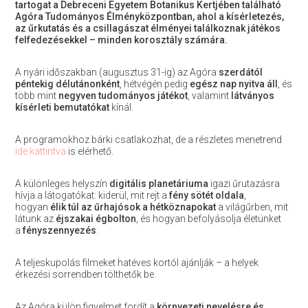
tartogat a Debreceni Egyetem Botanikus Kertjében található
Agóra Tudományos Élményközpontban, ahol a kísérletezés,
az űrkutatás és a csillagászat élményei találkoznak játékos
felfedezésekkel – minden korosztály számára.
A nyári időszakban (augusztus 31-ig) az Agóra
szerdától
péntekig délutánonként
, hétvégén pedig
egész nap nyitva áll
, és
több mint
negyven tudományos játékot
, valamint
látványos
kísérleti bemutatókat
kínál.
A programokhoz bárki csatlakozhat, de a részletes menetrend
ide kattintva
is elérhető.
A különleges helyszín
digitális planetáriuma
igazi űrutazásra
hívja a látogatókat: kiderül, mit rejt a
fény sötét oldala
,
hogyan
élik túl az űrhajósok a hétköznapokat
a világűrben, mit
látunk az
éjszakai égbolton
, és hogyan befolyásolja életünket
a
fényszennyezés
.
A teljeskupolás filmeket hatéves kortól ajánlják – a helyek
érkezési sorrendben tölthetők be.
Az Agóra külön figyelmet fordít a
környezeti nevelésre és