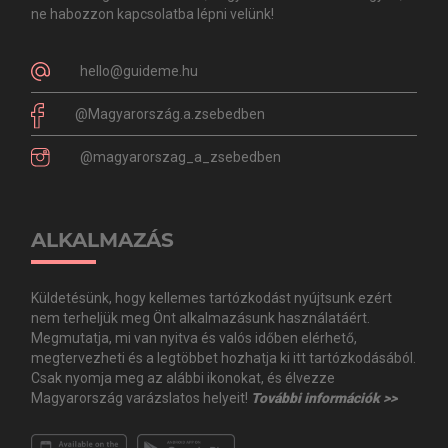
ne habozzon kapcsolatba lépni velünk!
hello@guideme.hu
@Magyarország.a.zsebedben
@magyarorszag_a_zsebedben
ALKALMAZÁS
Küldetésünk, hogy kellemes tartózkodást nyújtsunk ezért
nem terheljük meg Önt alkalmazásunk használatáért.
Megmutatja, mi van nyitva és valós időben elérhető,
megtervezheti és a legtöbbet hozhatja ki itt tartózkodásából.
Csak nyomja meg az alábbi ikonokat, és élvezze
Magyarország varázslatos helyeit!
További információk >>