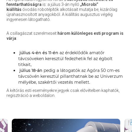
fenntarthatóságra
is: a július 3-án nyíló
„Microbi”
kiállítás
óvodás robotépítők alkotásait mutatja be, kizárólag
újrahasznosított anyagokból. A kiállítás augusztus végéig
ingyenesen látogatható.
A csillagászat szerelmeseit
három különleges esti program is
várja
:
július 4-én és 11-én
az érdeklődők amatőr
távcsöveken keresztül fedezhetik fel az égbolt
titkait,
július 18-án
pedig a látogatók az Agóra 50 cm-es
távcsövén keresztül pillanthatnak be az Univerzum
mélyébe, szakértői vezetés mellett.
A kétórás esti eseményekre jegyek csak elővételben kaphatók,
regisztráció a weboldalon.