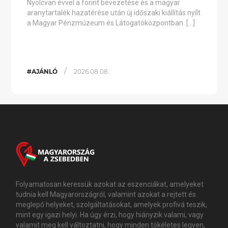
Nyolcvan évvel a forint bevezetése és a magyar
aranytartalék hazatérése után új időszaki kiállítás nyílt
a Magyar Pénzmúzeum és Látogatóközpontban. […]
/
#AJÁNLÓ
2026.08.08.
Folyamatosan keressük azokat az eszenciákat, amelyeket
tudnia kell Magyarországról, valamint azokat a rejtett és
meglepő helyeket, szolgáltatásokat, amelyek profivá teszik,
mint egy igazi helyi. Ha úgy érzi, hogy hiányzik valami, vagy
valamit meg kell változtatni, hogy minden tökéletes legyen,