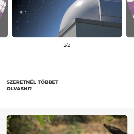
2
/2
SZERETNÉL TÖBBET
OLVASNI?