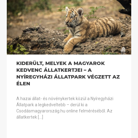
KIDERÜLT, MELYEK A MAGYAROK
KEDVENC ÁLLATKERTJEI – A
NYÍREGYHÁZI ÁLLATPARK VÉGZETT AZ
ÉLEN
A hazai állat- és növénykertek közül a Nyíregyházi
Állatpark a legkedveltebb – derül ki a
Csodásmagyarország.hu online felméréséből. Az
állatkertek […]