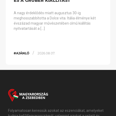
ÉS A GRUBER KIÁLLÍTÁST
A nagy érdeklődés miatt augusztus 30-ig
meghosszabbította a Dolce vita. Itália élménye két
évszázad magyar művészetében című kiállítás
nyitvatartását a […]
/
#AJÁNLÓ
2026.08.07.
Folyamatosan keressük azokat az eszenciákat, amelyeket
tudnia kell Magyarországról, valamint azokat a rejtett és