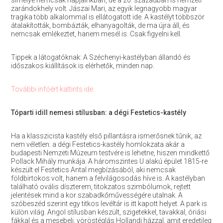
sírhelye nemcsak napjainkban, de a 20. században is nemzeti
zarándokhely volt. Jászai Mari, az egyik legnagyobb magyar
tragika több alkalommal is ellátogatott ide. A kastélyt többször
átalakították, bombázták, elhanyagolták, de ma újra áll, és
nemcsak emlékeztet, hanem mesél is. Csak figyelni kell.
Tippek a látogatóknak: A Széchenyi-kastélyban állandó és
időszakos kiállítások is elérhetők, minden nap.
További infóért kattints ide.
Tóparti idill nemesi stílusban: a dégi Festetics-kastély
Ha a klasszicista kastély első pillantásra ismerősnek tűnik, az
nem véletlen: a dégi Festetics-kastély homlokzata akár a
budapesti Nemzeti Múzeum testvére is lehetne, hiszen mindkettő
Pollack Mihály munkája. A háromszintes U alakú épület 1815-re
készült el Festetics Antal megbízásából, aki nemcsak
földbirtokos volt, hanem a felvilágosodás híve is. A kastélyban
található ovális díszterem, titokzatos szimbólumok, rejtett
jelentések mind a kor szabadkőművességére utalnak. A
szóbeszéd szerint egy titkos levéltár is itt kapott helyet. A park is
külön világ. Angol stílusban készült, szigetekkel, tavakkal, óriási
fákkal és a mesebeli, vöröstéglás Hollandi házzal, amit eredetileg