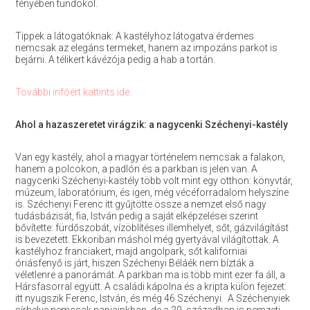
fényében tündököl.
Tippek a látogatóknak: A kastélyhoz látogatva érdemes
nemcsak az elegáns termeket, hanem az impozáns parkot is
bejárni. A télikert kávézója pedig a hab a tortán.
További infóért kattints ide.
Ahol a hazaszeretet virágzik: a nagycenki Széchenyi-kastély
Van egy kastély, ahol a magyar történelem nemcsak a falakon,
hanem a polcokon, a padlón és a parkban is jelen van. A
nagycenki Széchenyi-kastély több volt mint egy otthon: könyvtár,
múzeum, laboratórium, és igen, még vécéforradalom helyszíne
is. Széchenyi Ferenc itt gyűjtötte össze a nemzet első nagy
tudásbázisát, fia, István pedig a saját elképzelései szerint
bővítette: fürdőszobát, vízöblítéses illemhelyet, sőt, gázvilágítást
is bevezetett. Ekkoriban máshol még gyertyával világítottak. A
kastélyhoz franciakert, majd angolpark, sőt kaliforniai
óriásfenyő is járt, hiszen Széchenyi Béláék nem bízták a
véletlenre a panorámát. A parkban ma is több mint ezer fa áll, a
Hársfasorral együtt. A családi kápolna és a kripta külön fejezet:
itt nyugszik Ferenc, István, és még 46 Széchenyi. A Széchenyiek