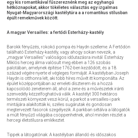
egy kis romantikával fűszereznénk meg az egyhangú
hétköznapokat, akkor tökéletes választás egy izgalmas
Nyugat-Magyarországi kastélytúra a a romantikus stílusban
épült remekművek között.
A magyar Versailles: a fertődi Esterházy-kastély
Barokk fényűzés, rokokó pompa és Haydn szelleme. A Fertődön
található Esterházy-kastély, vagy ahogy sokan nevezik, a
„magyar Versailles” valóságos időutazásra invitál. Esterházy
Miklós herceg álma valósult meg ebben a 126 szobás
palotában, amelynek építése 1762-ben kezdődött, és a 18.
század végére nyerte el végleges formáját. A kastélyban Joseph
Haydn is otthonra lelt, aki több híres művét itt komponálta. Az
épület középpontjában az emeleti díszterem és a hozzá
kapcsolódó zeneterem áll, ahol a zene és a művészetek iránti
szenvedély kézzelfoghatóvá válik. A kastélyt 300 hektáros
természeti környezet veszi körül, a parkot a versailles-i park
mintájára alakították ki, széles sugárutak és gondosan
megtervezett fasorok szegélyezik. A parkban sétálva a látogatók
a múlt fényűző világába csöppenhetnek, ahol minden részlet a
hercegi életstílusra emlékeztet.
Tippek a látogatónak: A kastélyban állandó és időszakos