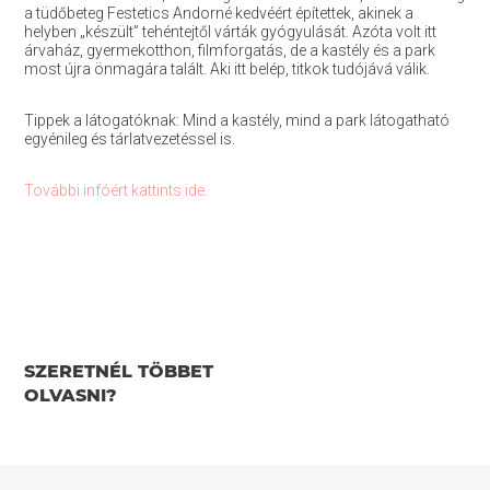
a tüdőbeteg Festetics Andorné kedvéért építettek, akinek a
helyben „készült” tehéntejtől várták gyógyulását. Azóta volt itt
árvaház, gyermekotthon, filmforgatás, de a kastély és a park
most újra önmagára talált. Aki itt belép, titkok tudójává válik.
Tippek a látogatóknak: Mind a kastély, mind a park látogatható
egyénileg és tárlatvezetéssel is.
További infóért kattints ide.
SZERETNÉL TÖBBET
OLVASNI?