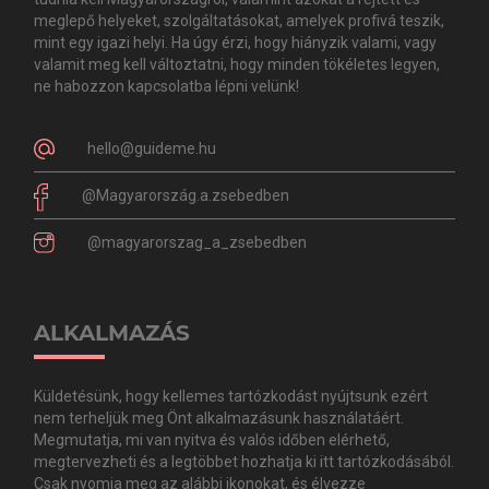
meglepő helyeket, szolgáltatásokat, amelyek profivá teszik,
mint egy igazi helyi. Ha úgy érzi, hogy hiányzik valami, vagy
valamit meg kell változtatni, hogy minden tökéletes legyen,
ne habozzon kapcsolatba lépni velünk!
hello@guideme.hu
@Magyarország.a.zsebedben
@magyarorszag_a_zsebedben
ALKALMAZÁS
Küldetésünk, hogy kellemes tartózkodást nyújtsunk ezért
nem terheljük meg Önt alkalmazásunk használatáért.
Megmutatja, mi van nyitva és valós időben elérhető,
megtervezheti és a legtöbbet hozhatja ki itt tartózkodásából.
Csak nyomja meg az alábbi ikonokat, és élvezze